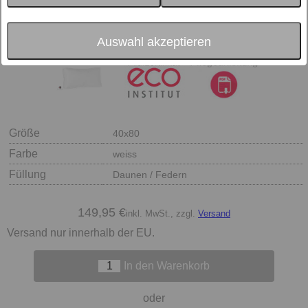
Auswahl akzeptieren
Größe
40x80
Farbe
weiss
Füllung
Daunen / Federn
149,95 €
inkl. MwSt., zzgl.
Versand
Versand nur innerhalb der EU.
In den Warenkorb
oder