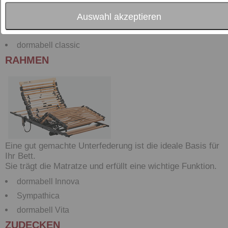
Schaummatratzen diese Anforderung erfüllen.
Auswahl akzeptieren
Sympathica
dormabell Innova
dormabell classic
RAHMEN
Eine gut gemachte Unterfederung ist die ideale Basis für
Ihr Bett.
Sie trägt die Matratze und erfüllt eine wichtige Funktion.
dormabell Innova
Sympathica
dormabell Vita
ZUDECKEN