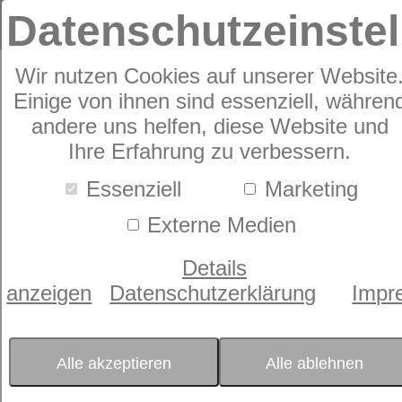
Datenschutzeinste
Wir nutzen Cookies auf unserer Website
Einige von ihnen sind essenziell, währen
MATRATZEN
andere uns helfen, diese Website und
Ihre Erfahrung zu verbessern.
Essenziell
Marketing
Externe Medien
So gelenkig der Rahmen auch sein mag, ohne eine
Details
flexible Matratze, die sich optimal anpasst und alle
anzeigen
Datenschutzerklärung
Impr
Bewegungen mitmacht, ist das Bett nur eine halbe
Sache. Wenn der Körper sich auf der Matratze
ausstreckt, möchte er sanft einsinken, dann aber kräftig
getragen werden. Forschungsergebnisse durch das
Alle akzeptieren
Alle ablehnen
Ergonomie Institut München ergaben, dass sowohl
Taschenfederkern- als auch Fiberglas- und