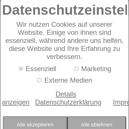
Datenschutzeinste
Produkte
Wir nutzen Cookies auf unserer
Kopfkissen
Sympathica
5
Produkte
Website. Einige von ihnen sind
Sympathica
essenziell, während andere uns helfen,
diese Website und Ihre Erfahrung zu
verbessern.
Farbe
- bitte wählen -
Essenziell
Marketing
Füllung
Externe Medien
- bitte wählen -
Größe
Details
- bitte wählen -
anzeigen
Datenschutzerklärung
Impr
Sortierung nach
Beliebtheit
Preis
Alle akzeptieren
Alle ablehnen
- bitte wählen -