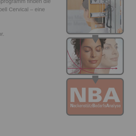
nprogramm finden die
ell Cervical – eine
r.