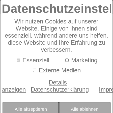
Datenschutzeinste
Wir nutzen Cookies auf unserer
Website. Einige von ihnen sind
Die
Härtegrad-Analyse
essenziell, während andere uns helfen,
bezieht viele Faktoren
diese Website und Ihre Erfahrung zu
mit ein, um die
verbessern.
passende Matratze
Essenziell
Marketing
dormabell Innova für Sie
Externe Medien
zu finden. Sie wollen
schon jetzt eine erste
Details
Orientierung, welcher
anzeigen
Datenschutzerklärung
Impr
Härtegrad für Sie der
Richtige ist? Machen
Alle akzeptieren
Alle ablehnen