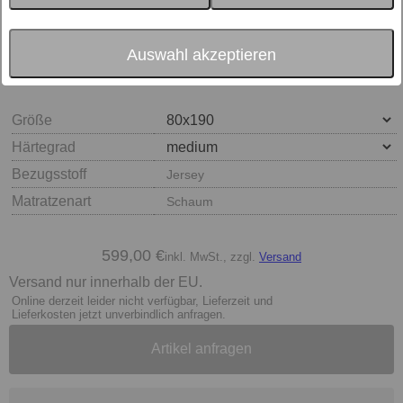
Auswahl akzeptieren
Größe
Härtegrad
Bezugsstoff
Jersey
Matratzenart
Schaum
599,00 €
inkl. MwSt., zzgl.
Versand
Versand nur innerhalb der EU.
Online derzeit leider nicht verfügbar, Lieferzeit und
Lieferkosten jetzt unverbindlich anfragen.
Artikel anfragen