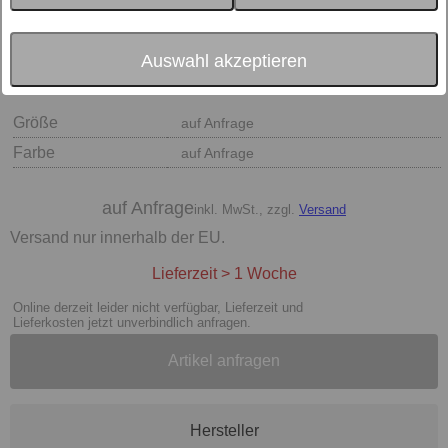
Auswahl akzeptieren
Größe
auf Anfrage
Farbe
auf Anfrage
auf Anfrage
inkl. MwSt., zzgl.
Versand
Versand nur innerhalb der EU.
Lieferzeit > 1 Woche
Online derzeit leider nicht verfügbar, Lieferzeit und
Lieferkosten jetzt unverbindlich anfragen.
Artikel anfragen
Hersteller