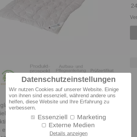
24
Ver
Datenschutzeinstellungen
Wir nutzen Cookies auf unserer Website. Einige
von ihnen sind essenziell, während andere uns
helfen, diese Website und Ihre Erfahrung zu
glaublich luftig, dass man sie kaum spürt: Diese
verbessern.
ieller Klima-Fasern (biologisch abbaubar) extrem
Essenziell
Marketing
tiv – und hält dabei angenehm warm. Die taillierte
Externe Medien
extra kuschelig. Darüber hinaus ist die dormabell
Details anzeigen