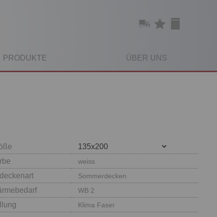
PRODUKTE
ÜBER UNS
öße
rbe
weiss
deckenart
Sommerdecken
rmebedarf
WB 2
llung
Klima Faser