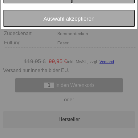
Auswahl akzeptieren
Größe
Zudeckenart
Sommerdecken
Füllung
Faser
119,95 €
99,95 €
inkl. MwSt., zzgl.
Versand
Versand nur innerhalb der EU.
In den Warenkorb
oder
Hersteller